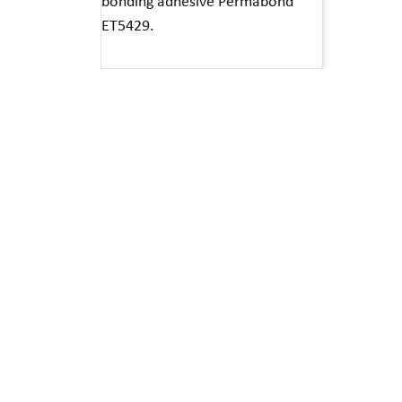
bonding adhesive Permabond
ET5429.
Read More »