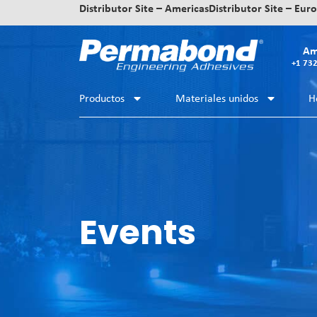
Distributor Site – Americas
Distributor Site – Eur
Am
+1 73
Productos
Materiales unidos
H
Events