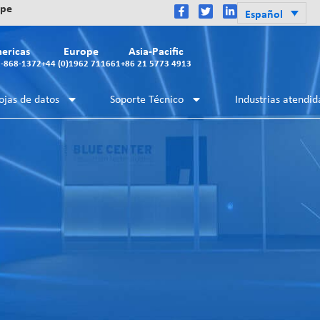
ope
Español
ericas
Europe
Asia-Pacific
2-868-1372
+44 (0)1962 711661
+86 21 5773 4913
ojas de datos
Soporte Técnico
Industrias atendid