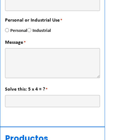
Personal or Industrial Use
*
Personal
Industrial
Message
*
Solve this: 5 x 4 = ?
*
Productos