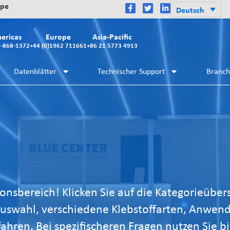
ope
Deutsch
ericas
Europe
Asia-Pacific
2-868-1372
+44 (0)1962 711661
+86 21 5773 4913
Datenblätter
Technischer Support
Branc
nsbereich! Klicken Sie auf die Kategorieüber
 Auswahl, verschiedene Klebstoffarten, Anwen
ahren. Bei spezifischeren Fragen nutzen Sie bi