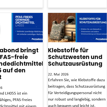
abond bringt
Klebstoffe für
FAS-freie
Schutzwesten und
ndedichtmittel
Schutzausrüstung
 auf den
22. Mai 2026
t
Erfahren Sie, wie Klebstoffe dazu
beitragen, dass Schutzausrüstung
26
für Verteidigungspersonal nicht
d LH055 ist ein
nur robust und langlebig, sondern
ähiges, PFAS-freies
auch bequem und leicht ist.
ichtmittel mit einem