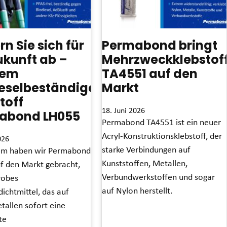
rn Sie sich für
Permabond bringt
ukunft ab –
Mehrzweckklebstof
dem
TA4551 auf den
ieselbeständigen
Markt
toff
18. Juni 2026
abond LH055
Permabond TA4551 ist ein neuer
Acryl-Konstruktionsklebstoff, der
026
starke Verbindungen auf
em haben wir Permabond
Kunststoffen, Metallen,
f den Markt gebracht,
Verbundwerkstoffen und sogar
robes
auf Nylon herstellt.
ichtmittel, das auf
tallen sofort eine
Read More »
te