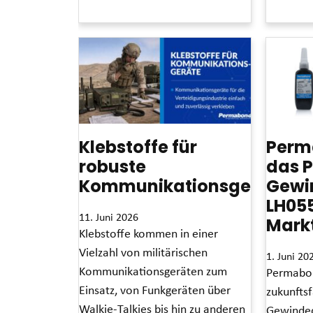
Read More »
Klebstoffe für
Perm
robuste
das P
Kommunikationsgeräte
Gewi
LH055
11. Juni 2026
Mark
Klebstoffe kommen in einer
Vielzahl von militärischen
1. Juni 20
Kommunikationsgeräten zum
Permabon
Einsatz, von Funkgeräten über
zukunftsf
Walkie-Talkies bis hin zu anderen
Gewinded