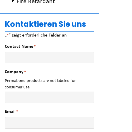
Fire Retardant
Kontaktieren Sie uns
„
“ zeigt erforderliche Felder an
*
Contact Name
*
Company
*
Permabond products are not labeled for
consumer use.
Email
*
endungen