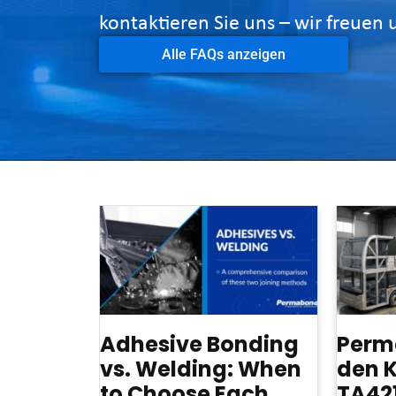
kontaktieren Sie uns – wir freuen 
Alle FAQs anzeigen
Adhesive Bonding
Perm
vs. Welding: When
den K
to Choose Each
TA421