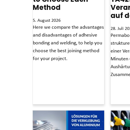
Method
Verar
auf d
5. August 2026
Here we compare the advantages
28. Juli 2
and disadvantages of adhesive
Permabon
bonding and welding, to help you
strukture
choose the best joining method
einer Ver
for your project.
Minuten 
Aushärtu
Read More »
Zusammen
Read More »