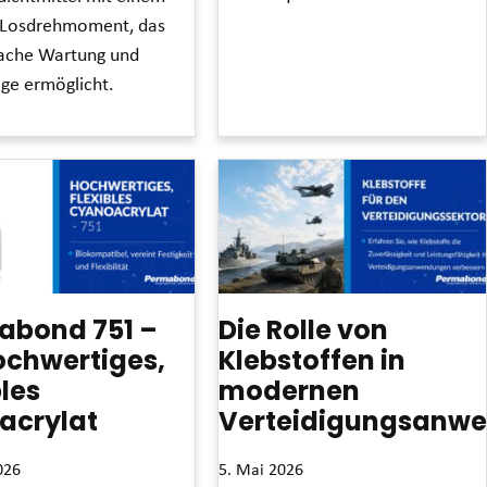
 Losdrehmoment, das
Read More »
fache Wartung und
e ermöglicht.
abond 751 –
Die Rolle von
ochwertiges,
Klebstoffen in
bles
modernen
acrylat
Verteidigungsanw
026
5. Mai 2026