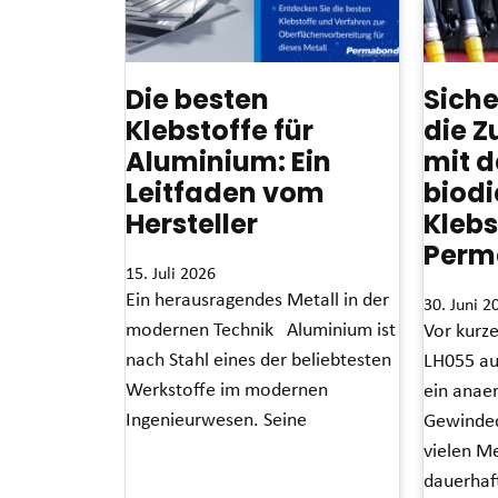
Die besten
Siche
Klebstoffe für
die Z
Aluminium: Ein
mit 
Leitfaden vom
biod
Hersteller
Klebs
Perm
15. Juli 2026
Ein herausragendes Metall in der
30. Juni 2
modernen Technik Aluminium ist
Vor kurz
nach Stahl eines der beliebtesten
LH055 au
Werkstoffe im modernen
ein anae
Ingenieurwesen. Seine
Gewinded
vielen Me
Read More »
dauerhaf