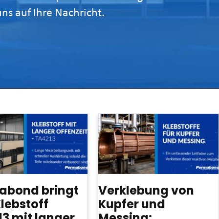
uns auf Ihre Nachricht.
abond bringt
Verklebung von
lebstoff
Kupfer und
3 mit langer
Messing: