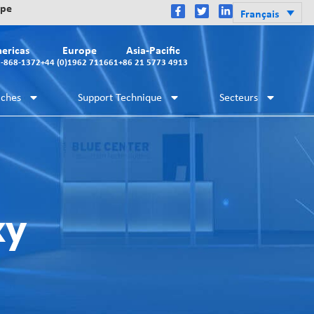
ope
Français
ericas
Europe
Asia-Pacific
2-868-1372
+44 (0)1962 711661
+86 21 5773 4913
iches
Support Technique
Secteurs
xy