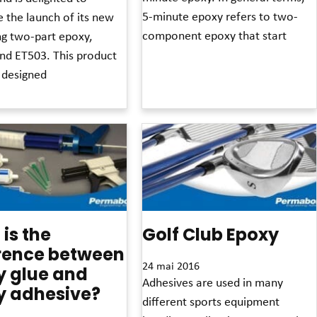
5-minute epoxy refers to two-
 the launch of its new
component epoxy that start
ng two-part epoxy,
d ET503. This product
Read More »
 designed
is the
Golf Club Epoxy
erence between
24 mai 2016
y glue and
Adhesives are used in many
y adhesive?
different sports equipment