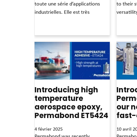
toute une série d’applications
to their 
industrielles. Elle est très
versatili
Read More »
Read More »
Introducing high
Intro
temperature
Perm
aerospace epoxy,
our n
Permabond ET5424
fast-
4 février 2025
10 avril 2
Permabond was recently
Permabon