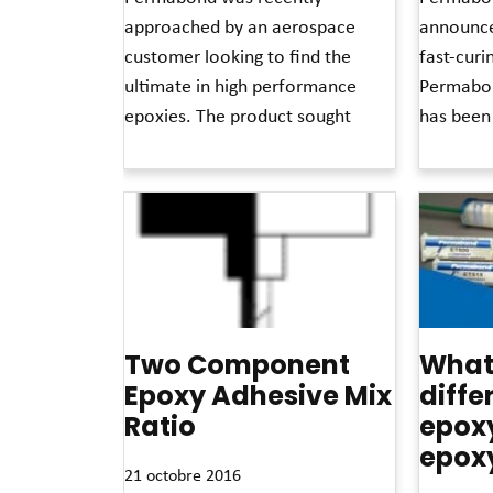
approached by an aerospace
announce
customer looking to find the
fast-curi
ultimate in high performance
Permabon
epoxies. The product sought
has been
Read More »
Read More »
Two Component
What 
Epoxy Adhesive Mix
diff
Ratio
epox
epox
21 octobre 2016