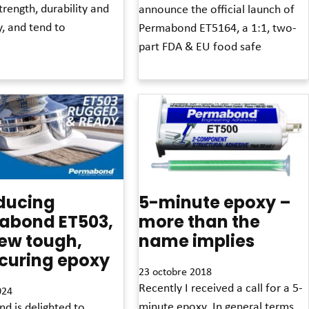
strength, durability and
announce the official launch of
ty, and tend to
Permabond ET5164, a 1:1, two-
part FDA & EU food safe
Read More »
ducing
5-minute epoxy –
abond ET503,
more than the
ew tough,
name implies
curing epoxy
23 octobre 2018
Recently I received a call for a 5-
024
minute epoxy. In general terms,
d is delighted to