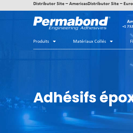
Distributor Site – Americas
Distributor Site – Eur
Am
+1 73
Produits
Matériaux Collés
F
Adhésifs épo