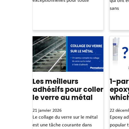
qui ont é
sans
Read More »
Read More »
Les meilleurs
1-par
adhésifs pour coller
epoxy
le verre au métal
whic
21 janvier 2026
22 décem
Le collage du verre sur le métal
Epoxy adh
est une tâche courante dans
popular t