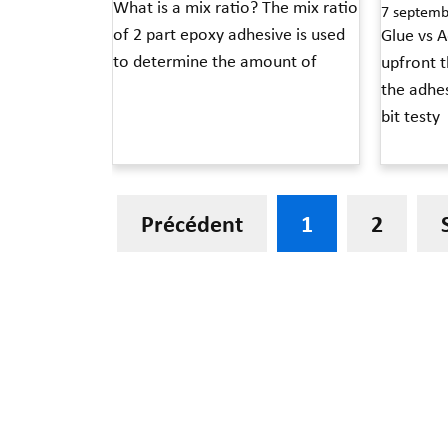
What is a mix ratio? The mix ratio
7 septemb
of 2 part epoxy adhesive is used
Glue vs A
to determine the amount of
upfront t
the adhes
Read More »
bit testy
Read More »
Précédent
1
2