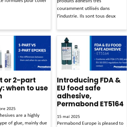
té formulés pour coller
produits adhésifs très
couramment utilisés dans
l’industrie. Ils sont tous deux
Read More »
t or 2-part
Introducing FDA &
: when to use
EU food safe
h
adhesive,
Permabond ET5164
bre 2025
esives are a highly
15 mai 2025
ype of glue, mainly due
Permabond Europe is pleased to