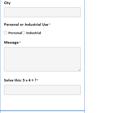
City
Personal or Industrial Use
*
Personal
Industrial
Message
*
Solve this: 5 x 4 = ?
*