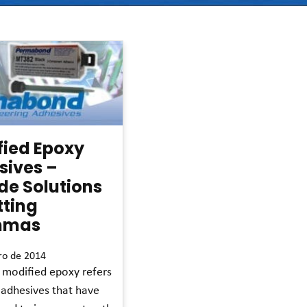
fied Epoxy
sives –
de Solutions
tting
mmas
ro de 2014
 modified epoxy refers
 adhesives that have