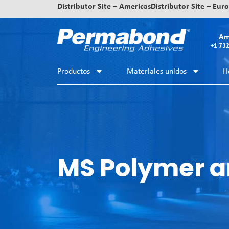
Distributor Site – Americas
Distributor Site – Eur
Am
+1 73
Productos
Materiales unidos
H
MS Polymer a