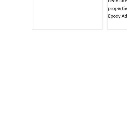
been alt
properti
Epoxy Ad
Read More »