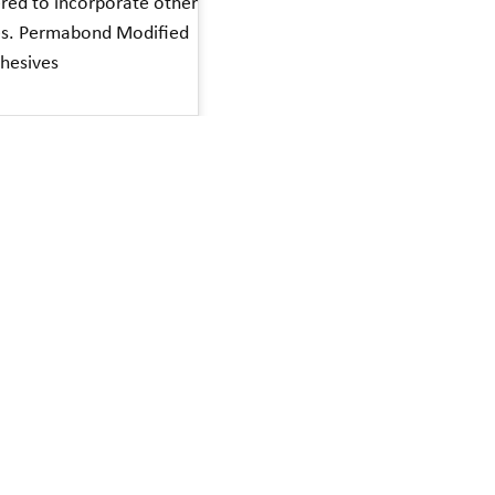
ered to incorporate other
es. Permabond Modified
hesives