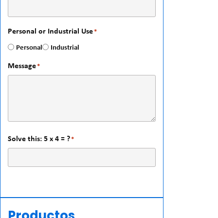
Personal or Industrial Use
*
Personal
Industrial
Message
*
Solve this: 5 x 4 = ?
*
Productos