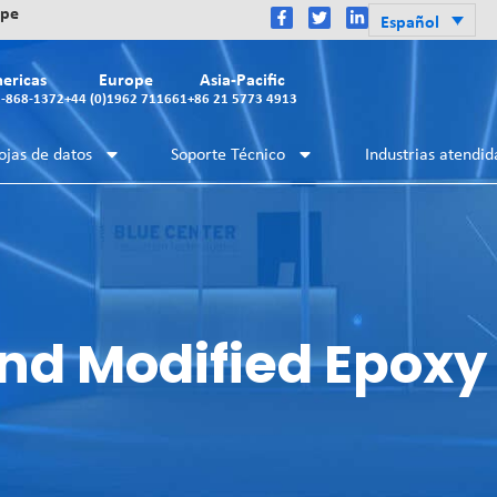
ope
Español
ericas
Europe
Asia-Pacific
2-868-1372
+44 (0)1962 711661
+86 21 5773 4913
ojas de datos
Soporte Técnico
Industrias atendid
nd Modified Epoxy