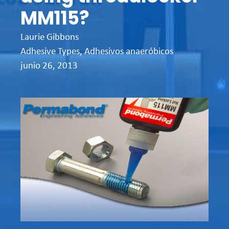
MM115?
Laurie Gibbons
Adhesive Types
,
Adhesivos anaeróbicos
junio 26, 2013