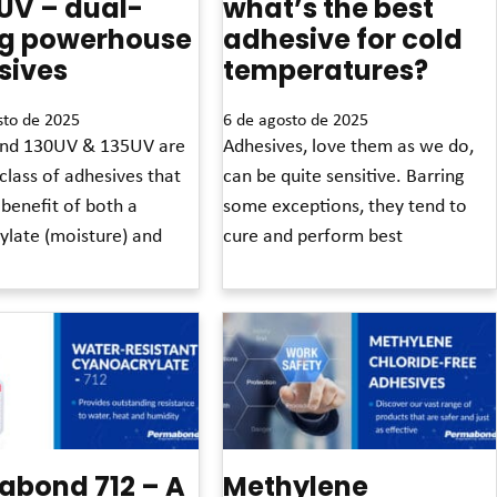
UV – dual-
what’s the best
ng powerhouse
adhesive for cold
sives
temperatures?
sto de 2025
6 de agosto de 2025
nd 130UV & 135UV are
Adhesives, love them as we do,
class of adhesives that
can be quite sensitive. Barring
 benefit of both a
some exceptions, they tend to
ylate (moisture) and
cure and perform best
Leia mais »
abond 712 – A
Methylene