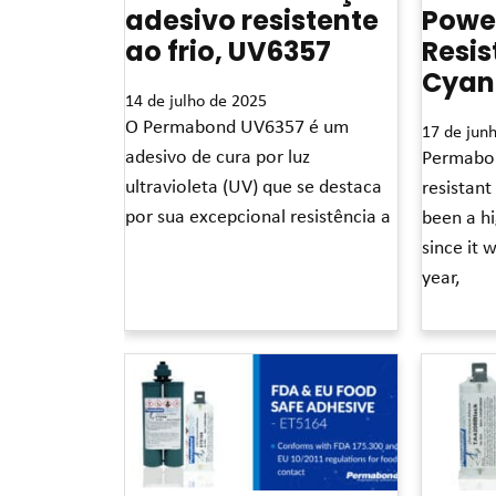
adesivo resistente
Powe
ao frio, UV6357
Resis
Cyan
14 de julho de 2025
O Permabond UV6357 é um
17 de jun
adesivo de cura por luz
Permabon
ultravioleta (UV) que se destaca
resistant
por sua excepcional resistência a
been a h
since it 
Leia mais »
year,
Leia mais »