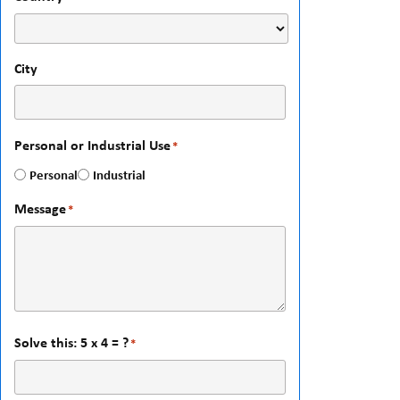
City
Personal or Industrial Use
*
Personal
Industrial
Message
*
Solve this: 5 x 4 = ?
*