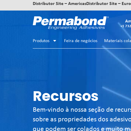
Distributor Site – Americas
Distributor Site – Eur
Am
+1 73
Produtos
Feira de negócios
Materiais col
Recursos
Bem-vindo à nossa seção de recurso
sobre as propriedades dos adesivos
que podem ser colados e muito mai