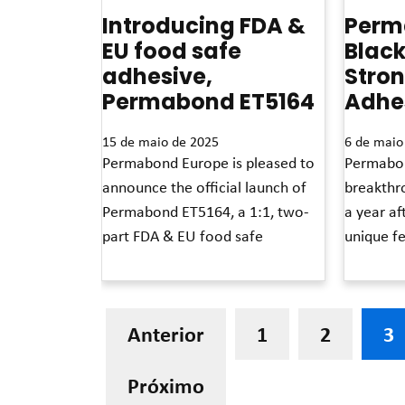
Introducing FDA &
Perm
EU food safe
Black
adhesive,
Stron
Permabond ET5164
Adhe
15 de maio de 2025
6 de maio
Permabond Europe is pleased to
Permabond
announce the official launch of
breakthr
Permabond ET5164, a 1:1, two-
a year aft
part FDA & EU food safe
unique fe
Leia mais »
Leia mais »
Anterior
1
2
3
Próximo