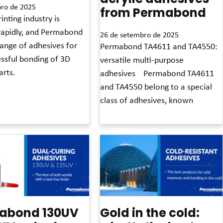
bro de 2025
from Permabond
inting industry is
rapidly, and Permabond
26 de setembro de 2025
range of adhesives for
Permabond TA4611 and TA4550:
ssful bonding of 3D
versatile multi-purpose
arts.
adhesives Permabond TA4611
and TA4550 belong to a special
class of adhesives, known
Leia mais »
abond 130UV
Gold in the cold: