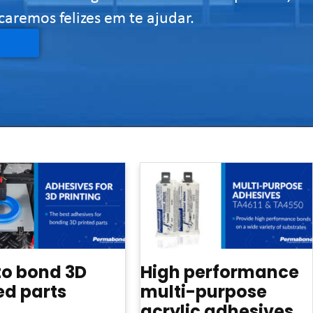
aremos felizes em te ajudar.
to bond 3D
High performance
ed parts
multi-purpose
acrylic adhesives