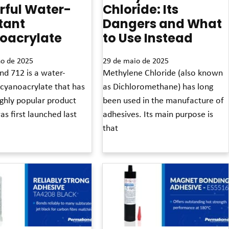
rful Water-
Chloride: Its
tant
Dangers and What
oacrylate
to Use Instead
ho de 2025
29 de maio de 2025
d 712 is a water-
Methylene Chloride (also known
 cyanoacrylate that has
as Dichloromethane) has long
ighly popular product
been used in the manufacture of
was first launched last
adhesives. Its main purpose is
that
Leia mais »