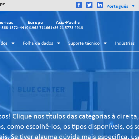
ope
Português
ericas
Europe
Asia-Pacific
2-868-1372
+44 (0)1962 711661
+86 21 5773 4913
ados
Folha de dados
Suporte técnico
Indústrias
s! Clique nos títulos das categorias à direita
, como escolhê-los, os tipos disponíveis, os s
s. Se tiver alguma dúvida mais específica, us