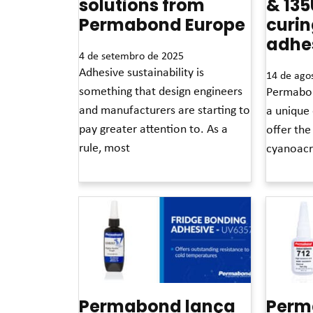
solutions from
& 135
Permabond Europe
curi
adhe
4 de setembro de 2025
Adhesive sustainability is
14 de ago
something that design engineers
Permabo
and manufacturers are starting to
a unique 
pay greater attention to. As a
offer the
rule, most
cyanoacr
Leia mais »
Leia mais »
Permabond lança
Perm