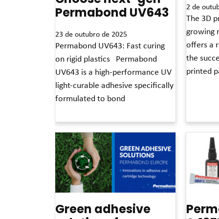
2 de outu
Permabond UV643
The 3D pr
growing 
23 de outubro de 2025
offers a 
Permabond UV643: Fast curing
the succe
on rigid plastics Permabond
printed p
UV643 is a high-performance UV
light-curable adhesive specifically
Leia mais »
formulated to bond
Leia mais »
Green adhesive
Perm