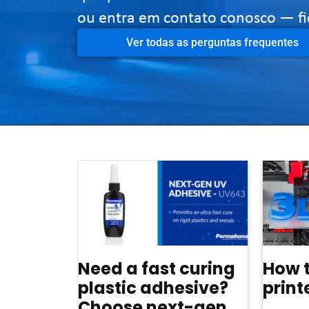
ou entra em contato conosco — fic
Ver todas as perguntas frequentes
Need a fast curing
How 
plastic adhesive?
print
Choose next-gen