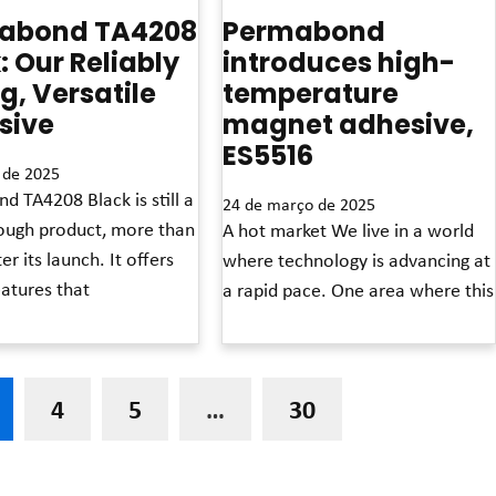
abond TA4208
Permabond
: Our Reliably
introduces high-
g, Versatile
temperature
sive
magnet adhesive,
ES5516
 de 2025
 TA4208 Black is still a
24 de março de 2025
ough product, more than
A hot market We live in a world
er its launch. It offers
where technology is advancing at
atures that
a rapid pace. One area where this
Leia mais »
4
5
…
30