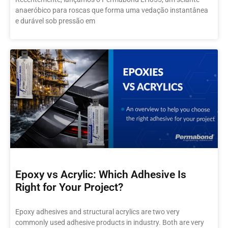
anaeróbico para roscas que forma uma vedação instantânea
e durável sob pressão em
Epoxy vs Acrylic: Which Adhesive Is
Right for Your Project?
Epoxy adhesives and structural acrylics are two very
commonly used adhesive products in industry. Both are very