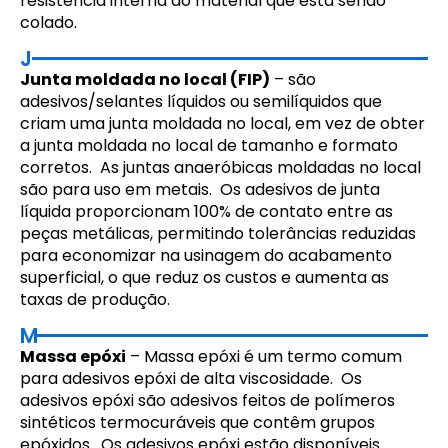
resistência interna do material que está sendo
colado.
J
Junta moldada no local (FIP)
– são
adesivos/selantes líquidos ou semilíquidos que
criam uma junta moldada no local, em vez de obter
a junta moldada no local de tamanho e formato
corretos. As juntas anaeróbicas moldadas no local
são para uso em metais. Os adesivos de junta
líquida proporcionam 100% de contato entre as
peças metálicas, permitindo tolerâncias reduzidas
para economizar na usinagem do acabamento
superficial, o que reduz os custos e aumenta as
taxas de produção.
M
Massa epóxi
– Massa epóxi é um termo comum
para adesivos epóxi de alta viscosidade. Os
adesivos epóxi são adesivos feitos de polímeros
sintéticos termocuráveis que contêm grupos
epóxidos. Os adesivos epóxi estão disponíveis