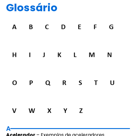
Glossário
A
B
C
D
E
F
G
H
I
J
K
L
M
N
O
P
Q
R
S
T
U
V
W
X
Y
Z
A
Acelerador
– Exemplos de aceleradores