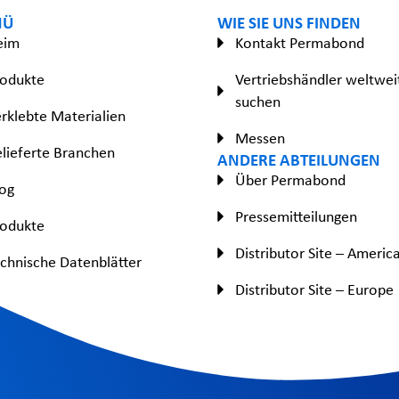
NÜ
WIE SIE UNS FINDEN
eim
Kontakt Permabond
rodukte
Vertriebshändler weltwei
suchen
rklebte Materialien
Messen
lieferte Branchen
ANDERE ABTEILUNGEN
Über Permabond
og
Pressemitteilungen
rodukte
Distributor Site – Americ
chnische Datenblätter
Distributor Site – Europe