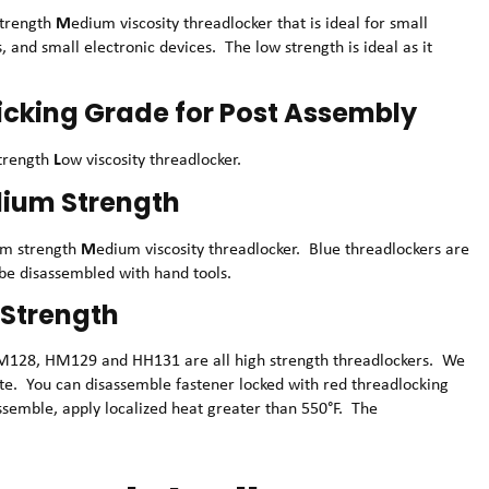
M
trength
edium viscosity threadlocker that is ideal for small
 and small electronic devices. The low strength is ideal as it
cking Grade for Post Assembly
L
strength
ow viscosity threadlocker.
ium Strength
M
um strength
edium viscosity threadlocker. Blue threadlockers are
be disassembled with hand tools.
 Strength
28, HM129 and HH131 are all high strength threadlockers. We
rate. You can disassemble fastener locked with red threadlocking
sassemble, apply localized heat greater than 550°F. The