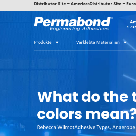
Distributor Site – Americas
Distributor Site – Eur
Am
+1 73
Produkte
Verklebte Materialien
What do the 
colors mean
Rebecca Wilmot
Adhesive Types
,
Anaerobe 