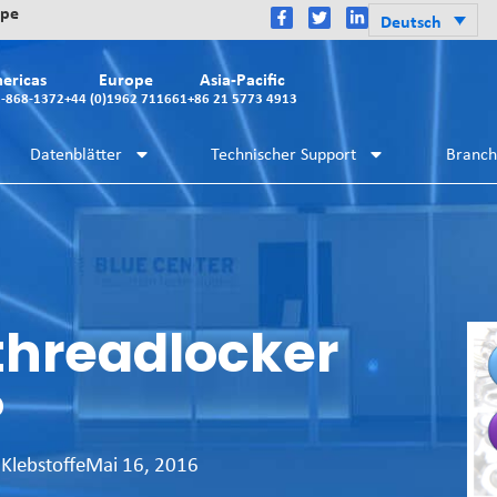
ope
Deutsch
ericas
Europe
Asia-Pacific
2-868-1372
+44 (0)1962 711661
+86 21 5773 4913
Datenblätter
Technischer Support
Branc
threadlocker
?
Klebstoffe
Mai 16, 2016