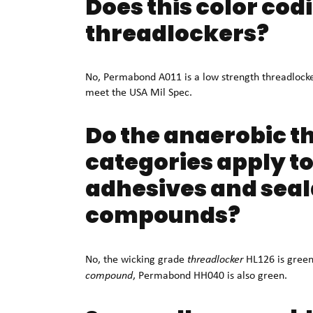
Does this color codi
threadlockers?
No, Permabond A011 is a low strength threadlocker
meet the USA Mil Spec.
Do the anaerobic t
categories apply t
adhesives and seala
compounds?
No, the wicking grade
threadlocker
HL126 is green 
compound
, Permabond HH040 is also green.