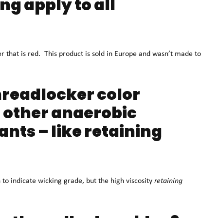
ng apply to all
 that is red. This product is sold in Europe and wasn’t made to
hreadlocker color
o other anaerobic
nts – like retaining
to indicate wicking grade, but the high viscosity
retaining