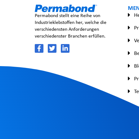
ME
H
Permabond stellt eine Reihe von
Industrieklebstoffen her, welche die
P
verschiedensten Anforderungen
verschiedenster Branchen erfüllen.
Ve
Be
Bl
P
Te