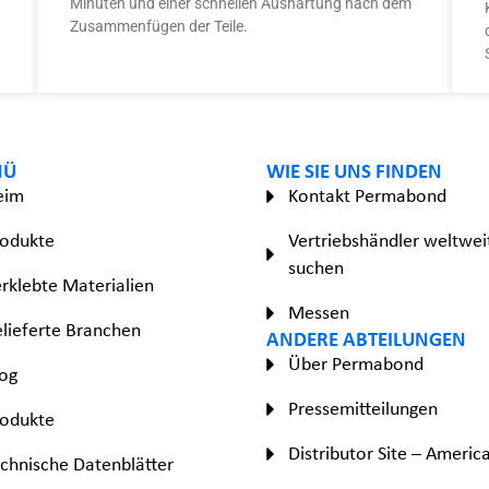
Minuten und einer schnellen Aushärtung nach dem
Zusammenfügen der Teile.
NÜ
WIE SIE UNS FINDEN
eim
Kontakt Permabond
rodukte
Vertriebshändler weltwei
suchen
rklebte Materialien
Messen
lieferte Branchen
ANDERE ABTEILUNGEN
Über Permabond
og
Pressemitteilungen
rodukte
Distributor Site – Americ
chnische Datenblätter