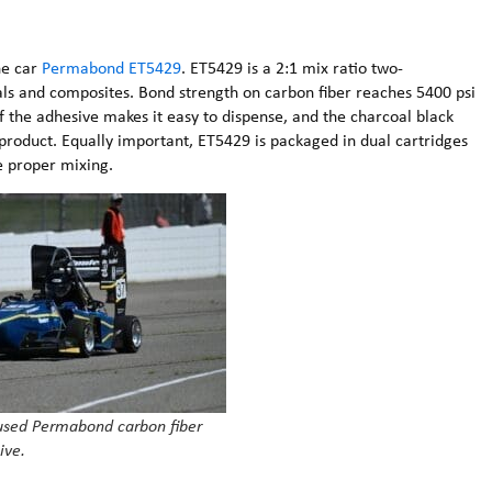
he car
Permabond ET5429
. ET5429 is a 2:1 mix ratio two-
s and composites. Bond strength on carbon fiber reaches 5400 psi
 of the adhesive makes it easy to dispense, and the charcoal black
d product. Equally important, ET5429 is packaged in dual cartridges
e proper mixing.
 used Permabond carbon fiber
ive.