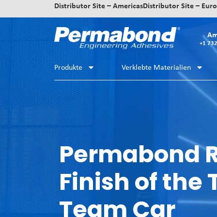
Distributor Site – Americas
Distributor Site – Eur
Am
+1 73
Produkte
Verklebte Materialien
Permabond R
Finish of the
Team Car