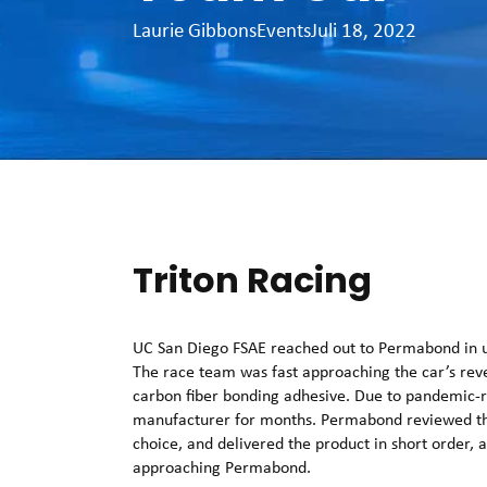
Laurie Gibbons
Events
Juli 18, 2022
Triton Racing
UC San Diego FSAE reached out to Permabond in 
The race team was fast approaching the car’s reve
carbon fiber bonding adhesive. Due to pandemic-r
manufacturer for months. Permabond reviewed the
choice, and delivered the product in short order, a
approaching Permabond.