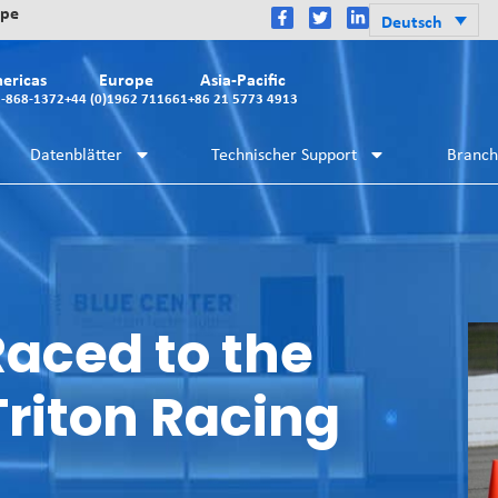
ope
Deutsch
ericas
Europe
Asia-Pacific
2-868-1372
+44 (0)1962 711661
+86 21 5773 4913
Datenblätter
Technischer Support
Branc
aced to the
 Triton Racing