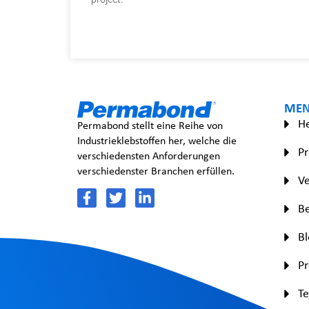
ME
H
Permabond stellt eine Reihe von
Industrieklebstoffen her, welche die
P
verschiedensten Anforderungen
verschiedenster Branchen erfüllen.
Ve
Be
Bl
P
Te