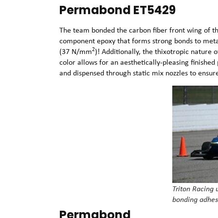
Permabond ET5429
The team bonded the carbon fiber front wing of t
component epoxy that forms strong bonds to metal
2
(37 N/mm
)! Additionally, the thixotropic nature
color allows for an aesthetically-pleasing finishe
and dispensed through static mix nozzles to ensur
Triton Racing
bonding adhes
Permabond