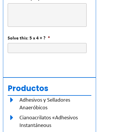
Solve this: 5 x 4 = ?
*
Productos
Adhesivos y Selladores
Anaeróbicos
Cianoacrilatos «Adhesivos
Instantáneous