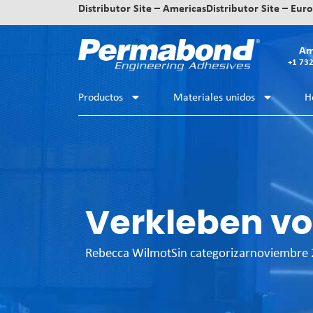
Distributor Site – Americas
Distributor Site – Eur
Am
+1 73
Productos
Materiales unidos
H
Verkleben vo
Rebecca Wilmot
Sin categorizar
noviembre 