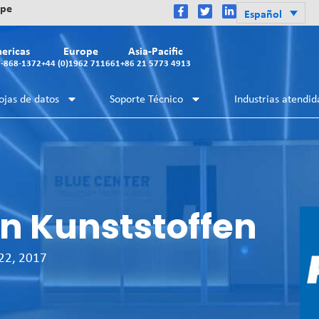
ope
Español
ericas
Europe
Asia-Pacific
2-868-1372
+44 (0)1962 711661
+86 21 5773 4913
ojas de datos
Soporte Técnico
Industrias atendid
n Kunststoffen
22, 2017