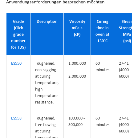
Anwendungsanforderungen besprechen möchten.
Grade
Description
Viscosity
Curing
Shear
(Click
mPa.s
time in
Strength
grade
(cP)
oven at
MPa
number
150°C
(psi)
for TDS)
ES550
Toughened,
1,000,000
60
27-41
non-sagging
-
minutes
(4000-
at curing
2,000,000
6000)
temperature,
high
temperature
resistance.
ES558
Toughened,
100,000 -
60
27-41
free flowing
300,000
minutes
(4000-
at curing
6000)
temperature,