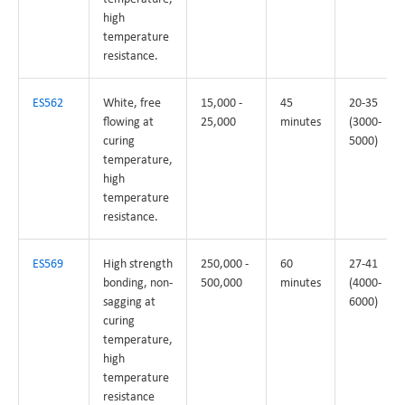
high
temperature
resistance.
ES562
White, free
15,000 -
45
20-35
flowing at
25,000
minutes
(3000-
curing
5000)
temperature,
high
temperature
resistance.
ES569
High strength
250,000 -
60
27-41
bonding, non-
500,000
minutes
(4000-
sagging at
6000)
curing
temperature,
high
temperature
resistance