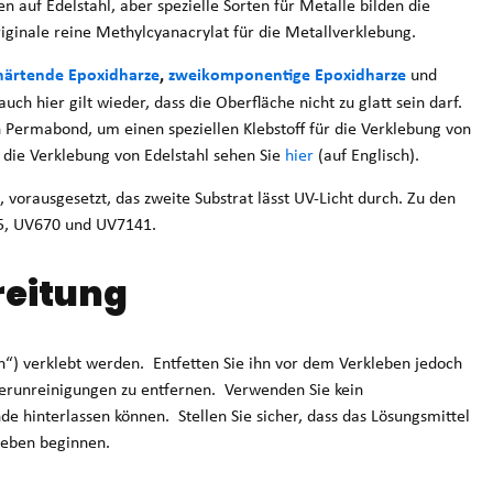
n auf Edelstahl, aber spezielle Sorten für Metalle bilden die
iginale reine Methylcyanacrylat für die Metallverklebung.
ärtende Epoxidharze
,
zweikomponentige Epoxidharze
und
uch hier gilt wieder, dass die Oberfläche nicht zu glatt sein darf.
an Permabond, um einen speziellen Klebstoff für die Verklebung von
r die Verklebung von Edelstahl sehen Sie
hier
(auf Englisch).
 vorausgesetzt, das zweite Substrat lässt UV-Licht durch. Zu den
5, UV670 und UV7141.
reitung
n“) verklebt werden. Entfetten Sie ihn vor dem Verkleben jedoch
erunreinigungen zu entfernen. Verwenden Sie kein
de hinterlassen können. Stellen Sie sicher, dass das Lösungsmittel
kleben beginnen.