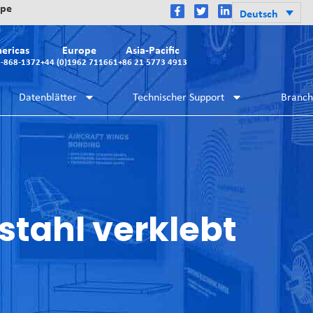
ope
Deutsch
ericas
Europe
Asia-Pacific
2-868-1372
+44 (0)1962 711661
+86 21 5773 4913
Datenblätter
Technischer Support
Branc
stahl verklebt