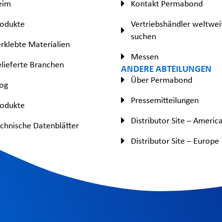
eim
Kontakt Permabond
rodukte
Vertriebshändler weltwei
suchen
rklebte Materialien
Messen
lieferte Branchen
ANDERE ABTEILUNGEN
Über Permabond
og
Pressemitteilungen
rodukte
Distributor Site – Americ
chnische Datenblätter
Distributor Site – Europe