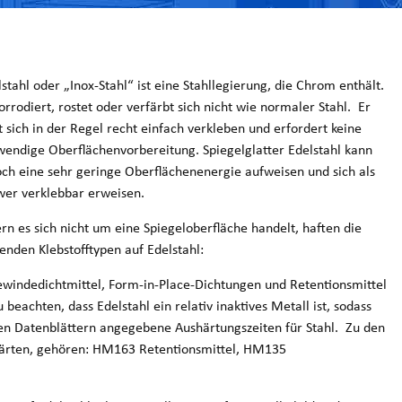
stahl oder „Inox-Stahl“ ist eine Stahllegierung, die Chrom enthält.
orrodiert, rostet oder verfärbt sich nicht wie normaler Stahl. Er
t sich in der Regel recht einfach verkleben und erfordert keine
wendige Oberflächenvorbereitung. Spiegelglatter Edelstahl kann
och eine sehr geringe Oberflächenenergie aufweisen und sich als
wer verklebbar erweisen.
ern es sich nicht um eine Spiegeloberfläche handelt, haften die
enden Klebstofftypen auf Edelstahl:
windedichtmittel, Form-in-Place-Dichtungen und Retentionsmittel
zu beachten, dass Edelstahl ein relativ inaktives Metall ist, sodass
den Datenblättern angegebene Aushärtungszeiten für Stahl. Zu den
shärten, gehören: HM163 Retentionsmittel, HM135