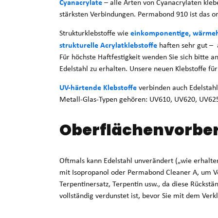
Cyanacrylate
– alle Arten von Cyanacrylaten klebe
stärksten Verbindungen. Permabond 910 ist das or
einkomponentige, wärmeh
Strukturklebstoffe wie
strukturelle Acrylatklebstoffe
haften sehr gut – a
Für höchste Haftfestigkeit wenden Sie sich bitte 
Edelstahl zu erhalten. Unsere neuen Klebstoffe fü
UV-härtende Klebstoffe
verbinden auch Edelstahl,
Metall-Glas-Typen gehören: UV610, UV620, UV62
Oberflächenvorbe
Oftmals kann Edelstahl unverändert („wie erhalte
mit Isopropanol oder Permabond Cleaner A, um V
Terpentinersatz, Terpentin usw., da diese Rückstän
vollständig verdunstet ist, bevor Sie mit dem Ver