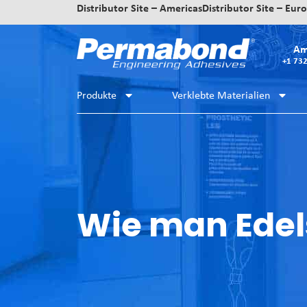
Distributor Site – Americas
Distributor Site – Eur
Am
+1 73
Produkte
Verklebte Materialien
Wie man Edel