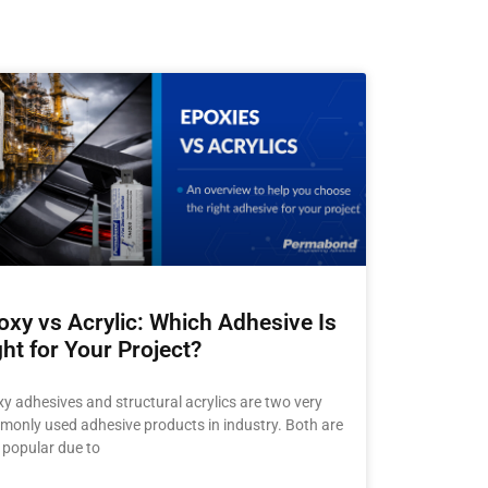
oxy vs Acrylic: Which Adhesive Is
ght for Your Project?
y adhesives and structural acrylics are two very
only used adhesive products in industry. Both are
 popular due to