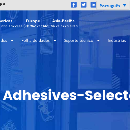
ope
Português
ericas
Europe
Asia-Pacific
2-868-1372
+44 (0)1962 711661
+86 21 5773 4913
ados
Folha de dados
Suporte técnico
Indústrias
 Adhesives-Select