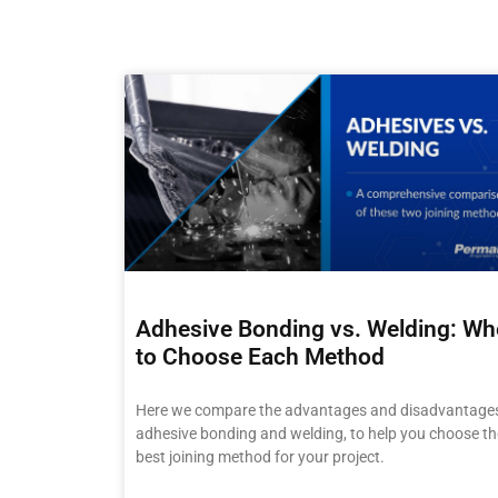
Adhesive Bonding vs. Welding: W
to Choose Each Method
Here we compare the advantages and disadvantages
adhesive bonding and welding, to help you choose th
best joining method for your project.