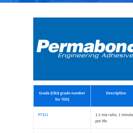
Grade (Click grade number
Description
for TDS)
PT321
1:1 mix ratio, 1 minut
pot life