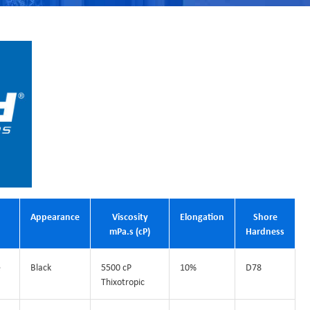
Appearance
Viscosity
Elongation
Shore
mPa.s (cP)
Hardness
e
Black
5500 cP
10%
D78
Thixotropic