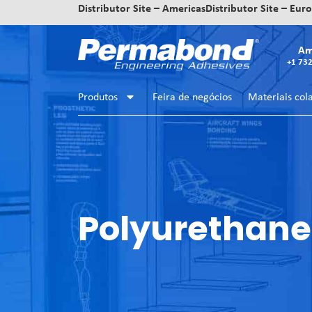
Distributor Site – Americas
Distributor Site – Eur
Am
+1 73
Produtos
Feira de negócios
Materiais col
Polyurethane