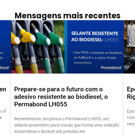
Mensagens mais recentes
hen
Prepare-se para o futuro com o
Ep
adesivo resistente ao biodiesel, o
Ri
Permabond LH055
 of
Epox
e
comm
Recentemente, lançamos o Permabond LH055, um
very
selante anaeróbico para roscas que forma uma vedação
instantânea e durável sob pressão em