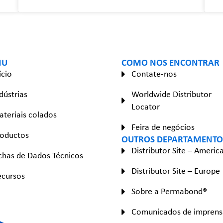
NU
COMO NOS ENCONTRAR
ício
Contate-nos
dústrias
Worldwide Distributor
Locator
teriais colados
Feira de negócios
roductos
OUTROS DEPARTAMENTO
Distributor Site – Americ
chas de Dados Técnicos
Distributor Site – Europe
ecursos
Sobre a Permabond®
Comunicados de imprens