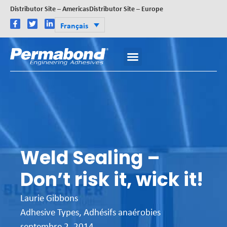
Distributor Site – Americas
Distributor Site – Europe
Français
Weld Sealing –
Don’t risk it, wick it!
Laurie Gibbons
Adhesive Types
,
Adhésifs anaérobies
septembre 2, 2014