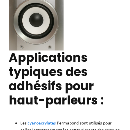
Applications
typiques des
adhésifs pour
haut-parleurs :
Les
cyanoacrylates
Permabond sont utilisés pour
coller instantanément les petits aimants des casques.