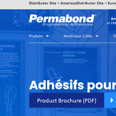
Distributor Site – Americas
Distributor Site – Eur
Am
+1 73
Produits
Matériaux Collés
F
Adhésifs pou
Product Brochure (PDF)