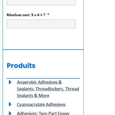
Résolvez ceci: 5 x 4 = ?
*
Produits
Anaerobic Adhesives &
Sealants: Threadlockers, Thread
Sealants & More
Cyanoacrylate Adhesives
Adhesives: Two-Part Epoxy