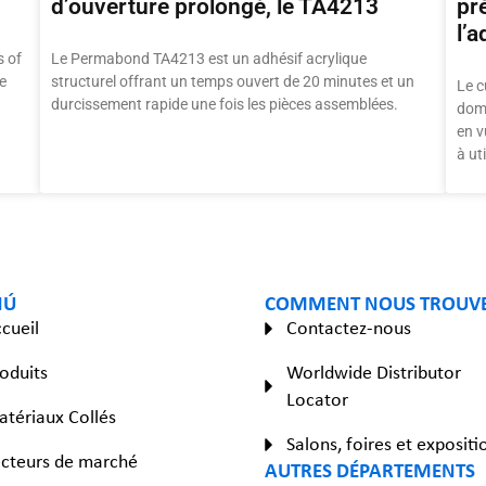
d’ouverture prolongé, le TA4213
pr
l’a
 of
Le Permabond TA4213 est un adhésif acrylique
e
structurel offrant un temps ouvert de 20 minutes et un
Le c
durcissement rapide une fois les pièces assemblées.
doma
en v
à ut
NÚ
COMMENT NOUS TROUV
cueil
Contactez-nous
oduits
Worldwide Distributor
Locator
tériaux Collés
Salons, foires et expositi
cteurs de marché
AUTRES DÉPARTEMENTS