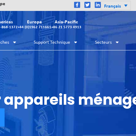
ope
Français
ericas
Europe
Asia-Pacific
2-868-1372
+44 (0)1962 711661
+86 21 5773 4913
iches
Support Technique
Secteurs
r appareils ménag